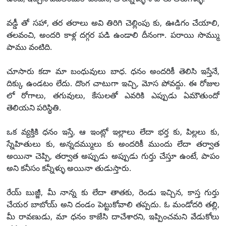
వడ్డీ తో సహా, తర తరాలు అవి తిరిగి చెల్లింపు కు, ఊడిగం చేయాలి,
తలవంచి, అందరి కాళ్ల దగ్గర పడి ఉండాలి దీనంగా. పరాయి సొమ్ము
పాము వంటిది.
చూసారు కదా మా బంధువులు బాధ. ధనం అందరికీ తెలిసి ఇస్తేనే,
దిక్కు ఉండటం లేదు. దొంగ చాటుగా ఇచ్చి, మోస పోవద్దు. ఈ రోజుల
లో రోగాలు, తగువులు, కేసులతో ఎవరికి ఎప్పుడు ఏమౌతుందో
తెలియని పరిస్థితి.
ఒక వ్యక్తికి ధనం ఇస్తే, ఆ ఇంట్లో ఇల్లాలు లేదా భర్త కు, పిల్లలు కు,
స్నేహితులు కు, అన్నదమ్ములు కు అందరికీ ముందు లేదా తర్వాత
అయినా చెప్పి, తర్వాత అప్పుడు అప్పుడు గుర్తు చేస్తూ ఉంటే, పాపం
అని కనీసం కన్నీళ్ళు అయినా తుడుస్తారు.
రేయ్ బుజ్జీ, మీ నాన్న కు లేదా తాతకు, రెండు ఇచ్చిన, కాస్త గుర్తు
చేయర బాబోయ్ అని దండం పెట్టుకోవాలి తప్పదు. ఓ మండోదరి తల్లి,
మీ రావణుడు, మా ధనం కాజేసి దాచేశారని, ఇప్పించమని వేడుకోలు