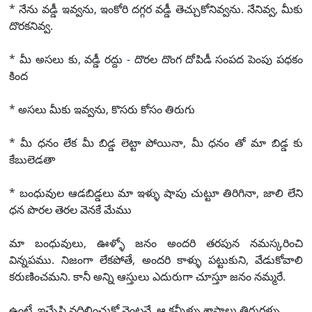
* నేను వడ్డీ ఇవ్వను, ఇంకోరి దగ్గర వడ్డీ తెచ్చుకోనివ్వను. నేనివ్వ, మీకు
దొరకనివ్వ.
* మీ అసలు కు, వడ్డీ రద్దు - దొరల దొంగ దోపిడీ సంపద పెంపు పధకం
కింద
* అసలు మీకు ఇవ్వను, కొసరు కోసం తిరుగు
* మీ ధనం లేక మీ బిడ్డ లెట్టా పోయినా, మీ ధనం తో మా బిడ్డ కు
కేబులెడతా
* బంధువుల ఆడబిడ్డలు మా ఇళ్ళు షాపు చుట్టూ తిరిగినా, జాలి లేని
ధన పొరల తెరల వెనకే మేము
మా బంధువులు, ఊళ్ళో జనం అందరి తరపున నమస్కరించి
విన్నపము. నిజంగా లేకపోతే, అందరి కాళ్ళు పట్టుకుని, వేడుకోవాలి
కరుణించమని. కానీ అన్ని ఆస్తులు ఎదురుగా చూస్తూ జనం నమ్మరే.
ఉంటే, ఇచ్చేసి వదిలించుకో వెంటనే, ఆ కన్నీళ్ళు శాపాలు తిరుగళ్ళు.