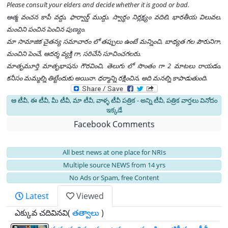
Please consult your elders and decide whether it is good or bad.
ఆత్మ వంచన కాపీ వద్దు, ఫార్వార్డ్ ముద్దు. స్వార్థం నిర్లక్ష్యం వదిలి, భారతీయ విలువల,
మంచిని పంచిన పెంచిన పుణ్యం.
మా సామాజిక చైతన్య సమాచారం లో తప్పులు ఉంటే మన్నించి, బాధ్యత గల పౌరునిగా,
మంచిని పెంచే, ఆదర్శ వ్యక్తి గా, సరిచేసి సూచించగలరు.
మాతృమూర్తి మాతృభాషను గౌరవించి, తెలుగు లో సొంతం గా 2 మాటలు రాయడం,
కనీసం మమ్మల్ని తిట్టేందుకు అయినా. ధర్మాన్ని రక్షించిన, అది మనల్ని కాపాడుతుంది.
ఆ టీవీ, ఈ టీవీ, మీ టీవీ, మా టీవీ, వాళ్ళ టీవీ పత్రిక - అన్ని టీవీ, పత్రిక వార్తలు వినోదం
ఇక్కడే
Facebook Comments
All best news at one place for NRIs
Multiple source NEWS from 14 yrs
No Ads or Spam, free Content
Latest
Viewed
ఎక్కువ చదివినవి(
తత్వాలు
)