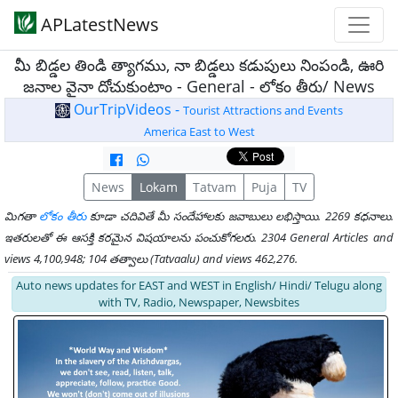
APLatestNews
మీ బిడ్డల తిండి త్యాగము, నా బిడ్డలు కడుపులు నింపండి, ఊరి
జనాల వైనా దోచుకుంటాం - General - లోకం తీరు/ News
OurTripVideos -
Tourist Attractions and Events
America East to West
News
Lokam
Tatvam
Puja
TV
మిగతా
లోకం తీరు
కూడా చదివితే మీ సందేహాలకు జవాబులు లభిస్తాయి. 2269 కధనాలు.
ఇతరులతో ఈ ఆసక్తి కరమైన విషయాలను పంచుకోగలరు. 2304 General Articles and
views 4,100,948; 104 తత్వాలు (Tatvaalu) and views 462,276.
Auto news updates for EAST and WEST in English/ Hindi/ Telugu along
with TV, Radio, Newspaper, Newsbites