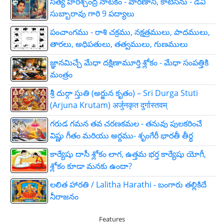
సత్య హరిశ్చంద్ర నాటకం - వారణాసి, కాటిసీను - డీవీ
సుబ్బారావు గారి 9 పద్యాలు
పంచాంగము - రాశి చక్రము, నక్షత్రములు, పాదములు,
తారలు, అధిపతులు, తత్వములు, గుణములు
జ్ఞాన‌మిచ్చే మేధా ద‌క్షిణామూర్తి శ్లోకం - మేధా సంపత్తికి
మంత్రం
శ్రీ దుర్గా స్తుతి (అర్జున కృతం) – Sri Durga Stuti
(Arjuna Krutam) अर्जुनकृत दुर्गास्तवम्
గరుడ గమన తవ చరణకమల - తనువు పులకరించే
విష్ణు గీతం మరియు అర్దము- శృంగేరీ భారతీ తీర్ధ
కార్యేషు దాసీ శ్లోకం లాగ, ఉత్తమ భర్త కార్యేషు యోగీ,
శ్లోకం కూడా మనకు ఉందా?
లలిత హారతి / Lalitha Harathi - బంగారు తల్లికిదే
నీరాజనం
Features