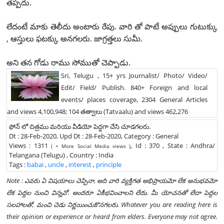
తప్పదు.
లేదంటే మాకు తెలీదు అంటారు రేపు. వారి తో పాటే అప్పులు గుటుక్కు
, ఆస్తులు ఫటక్కు అనగలరు. జాగ్రత్తలు సుమీ.
అని తన గోడు రాము సోముతో చెప్పాడు.
Sri, Telugu , 15+ yrs Journalist/ Photo/ Video/
Edit/ Field/ Publish. 840+ Foreign and local
events/ places coverage, 2304 General Articles
and views 4,100,948; 104 తత్వాలు (Tatvaalu) and views 462,276
ఫోన్ లో చిత్రము మరియు వీడియో పెద్దగా చేసి చూడగలరు.
Dt : 28-Feb-2020, Upd Dt : 28-Feb-2020, Category : General
Views : 1311
, Id : 370 , State : Andhra/
( + More Social Media views )
Telangana (Telugu) , Country : India
Tags :
babai
,
uncle
,
interest
,
principle
Note : ఎవరు ఏ విషయాలు చెప్పినా, అది వారి వ్యక్తిగత అభిప్రాయమో లేక అనుభవమో
లేక పెద్దల నుంచి విన్నవో. అందరూ ఏకీభవించాలని లేదు. మీ యోచనతో లేదా పెద్దల
సలహాలతో, మంచి చెడు నిర్ణయించుకొనగలరు. Whatever you are reading here is
their opinion or experience or heard from elders. Everyone may not agree.