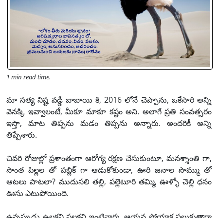
1 min read time.
మా సత్య నిష్ట వడ్డీ బాబాయి కి, 2016 లోనే చెప్పాను, ఒకేసారి అన్ని
వెనక్కి ఇవ్వాలంటే, మీకూ మాకూ కష్టం అని. అలాగే ప్రతి సంవత్సరం
ఇస్తా, మాట తిప్పను మడం తిప్పను అన్నారు. అందరికీ అన్ని
తిప్పేశారు.
చివరి రోజుల్లో ప్రశాంతంగా ఆరోగ్య రక్షణ చేసుకుంటూ, మనశ్శాంతి గా,
సొంత పిల్లల తో పబ్లిక్ గా ఆడుకోకుండా, ఊరి జనాల సొమ్ము తో
ఆటలు పాటలా? ముదుసలి తల్లి, పల్లెటూరి తమ్మి, ఊళ్ళో చెల్లి ధనం
ఊసు ఎటుపోయింది.
ఉన్నప్పుడు ఉలకని పలకని ఇంటివారు, ఆయన పోయాక పలుకుతారా