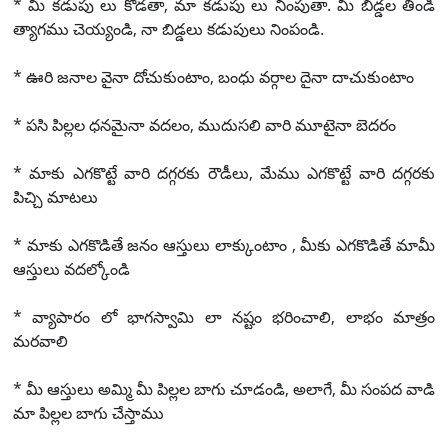
* మీ కడుపు లు కొడతా, మా కడుపు లు నింపుతా. మీ బిడ్డల తిండి
త్యాగము చెయ్యండి, నా బిడ్డలు కడుపులు నింపండి.
* ఊరి జనాల వైనా దోచుకుంటాం, బంధు వర్గాల దైనా దాచుకుంటాం
* పసి పిల్లల ధనమైనా వదలం, ముదుసలి వారి మూటైనా బెదరం
* మాకు ఎగకొట్టే వారి దగ్గరకు రౌడీలు, మేము ఎగకొట్టే వారి దగ్గరకు
పిచ్చి మాటలు
* మాకు ఎగకొడితే జనం ఆస్తులు లాక్కుంటాం , మీకు ఎగకొడితే మామీ
ఆస్తులు వదల్కోండి
* వ్యాపారం లో భాగస్వామి లా నష్టం భరించాలి, లాభం మాత్రం
మరవాలి
* మీ ఆస్తులు అమ్మి మీ పిల్లల బాగు చూడండి, అలాగే, మీ సంపద వాడి
మా పిల్లల బాగు చేస్తాము