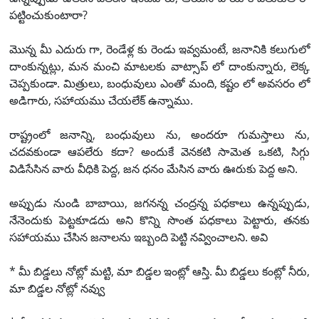
పట్టించుకుంటారా?
మొన్న మీ ఎదురు గా, రెండేళ్ల కు రెండు ఇవ్వమంటే, జనానికి కలుగులో
దాంకున్నట్లు, మన మంచి మాటలకు వాట్సాప్ లో దాంకున్నారు, లెక్క
చెప్పకుండా. మిత్రులు, బంధువులు ఎంతో మంది, కష్టం లో అవసరం లో
అడిగారు, సహాయము చేయలేక్ ఉన్నాము.
రాష్ట్రంలో జనాన్ని, బంధువులు ను, అందరూ గుమస్తాలు ను,
చదవకుండా ఆపలేరు కదా? అందుకే వెనకటి సామెత ఒకటి, సిగ్గు
విడిసేసిన వారు వీధికి పెద్ద, జన ధనం మేసిన వారు ఊరుకు పెద్ద అని.
అప్పుడు నుండి బాబాయి, జగనన్న చంద్రన్న పధకాలు ఉన్నప్పుడు,
నేనెందుకు పెట్టకూడదు అని కొన్ని సొంత పధకాలు పెట్టారు, తనకు
సహాయము చేసిన జనాలను ఇబ్బంది పెట్టి నవ్వించాలని. అవి
* మీ బిడ్డలు నోట్లో మట్టి, మా బిడ్డల ఇంట్లో ఆస్తి. మీ బిడ్డలు కంట్లో నీరు,
మా బిడ్డల నోట్లో నవ్వు