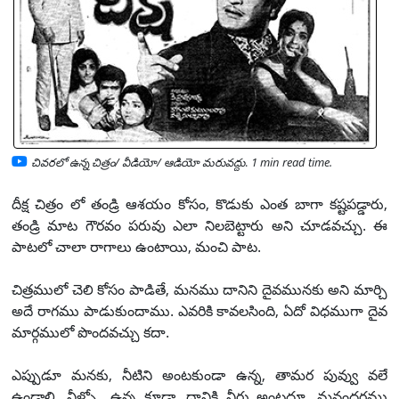
చివరలో ఉన్న చిత్రం/ వీడియో/ ఆడియో మరువద్దు
.
1 min read time.
దీక్ష చిత్రం లో తండ్రి ఆశయం కోసం, కొడుకు ఎంత బాగా కష్టపడ్డారు,
తండ్రి మాట గౌరవం పరువు ఎలా నిలబెట్టారు అని చూడవచ్చు. ఈ
పాటలో చాలా రాగాలు ఉంటాయి, మంచి పాట.
చిత్రములో చెలి కోసం పాడితే, మనము దానిని దైవమునకు అని మార్చి
అదే రాగము పాడుకుందాము. ఎవరికి కావలసింది, ఏదో విధముగా దైవ
మార్గములో పొందవచ్చు కదా.
ఎప్పుడూ మనకు, నీటిని అంటకుండా ఉన్న, తామర పువ్వు వలే
ఉండాలి, నీళ్ళ్లో ఉన్న కూడా, దానికి నీరు అంటదూ, మనందరము