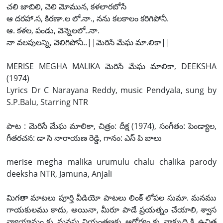
చలి జాబిలి, చెలి మోమున, కళలారబోసే
ఆ దరహా.స, కిరణా.ల లో.నా., నను కలకాలం కరిగిపోనీ.
ఆ. కళల, పండు, వెన్నెలలో..నా.
నా వలపులన్ని, వెలిగిపోనీ..||మెరిసే మేఘ మా.లికా||
MERISE MEGHA MALIKA మెరిసే మేఘ మాలికా, DEEKSHA
(1974)
Lyrics Dr C Narayana Reddy, music Pendyala, sung by
S.P.Balu, Starring NTR
పాట : మెరిసే మేఘ మాలికా, చిత్రం: దీక్ష (1974), సంగీతం: పెండ్యాల,
గీతరచన: డా సి నారాయణ రెడ్డి, గానం: ఎస్ పి బాలు
merise megha malika urumulu chalu chalika parody
deeksha NTR, Jamuna, Anjali
మిగతా మాటలు పూర్తి వీడియో పాటలు లింక్ లోపల సుమా. మనము
గాయకులము కాదు, అయినా, మీరూ పాడే ప్రయత్నం చేయాలి, శ్వాస
వ్యాయామం కు, మనసు నియంత్రణకు, ఆరోగ్యం కు, వాక్సుద్ది కి, ఉచిత