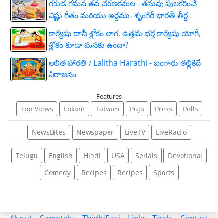
గరుడ గమన తవ చరణకమల - తనువు పులకరించే
విష్ణు గీతం మరియు అర్దము- శృంగేరీ భారతీ తీర్ధ
కార్యేషు దాసీ శ్లోకం లాగ, ఉత్తమ భర్త కార్యేషు యోగీ,
శ్లోకం కూడా మనకు ఉందా?
లలిత హారతి / Lalitha Harathi - బంగారు తల్లికిదే
నీరాజనం
Features
Top Views
Lokam
Tatvam
Puja
Press
Polls
NewsBites
Newspaper
LiveTV
LiveRadio
Telugu
English
Hindi
USA
Serials
Devotional
Comedy
Recipes
Recipes
Sports