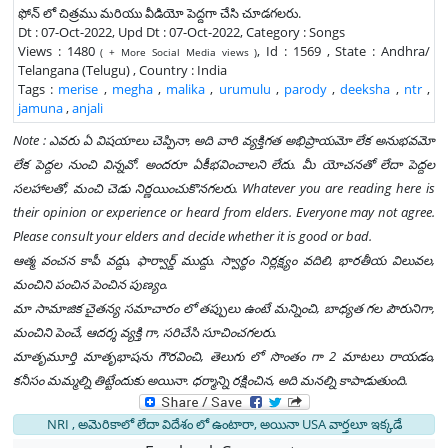
ఫోన్ లో చిత్రము మరియు వీడియో పెద్దగా చేసి చూడగలరు.
Dt : 07-Oct-2022, Upd Dt : 07-Oct-2022, Category : Songs
Views : 1480
, Id : 1569 , State : Andhra/
( + More Social Media views )
Telangana (Telugu) , Country : India
Tags :
merise
,
megha
,
malika
,
urumulu
,
parody
,
deeksha
,
ntr
,
jamuna
,
anjali
Note : ఎవరు ఏ విషయాలు చెప్పినా, అది వారి వ్యక్తిగత అభిప్రాయమో లేక అనుభవమో
లేక పెద్దల నుంచి విన్నవో. అందరూ ఏకీభవించాలని లేదు. మీ యోచనతో లేదా పెద్దల
సలహాలతో, మంచి చెడు నిర్ణయించుకొనగలరు. Whatever you are reading here is
their opinion or experience or heard from elders. Everyone may not agree.
Please consult your elders and decide whether it is good or bad.
ఆత్మ వంచన కాపీ వద్దు, ఫార్వార్డ్ ముద్దు. స్వార్థం నిర్లక్ష్యం వదిలి, భారతీయ విలువల,
మంచిని పంచిన పెంచిన పుణ్యం.
మా సామాజిక చైతన్య సమాచారం లో తప్పులు ఉంటే మన్నించి, బాధ్యత గల పౌరునిగా,
మంచిని పెంచే, ఆదర్శ వ్యక్తి గా, సరిచేసి సూచించగలరు.
మాతృమూర్తి మాతృభాషను గౌరవించి, తెలుగు లో సొంతం గా 2 మాటలు రాయడం,
కనీసం మమ్మల్ని తిట్టేందుకు అయినా. ధర్మాన్ని రక్షించిన, అది మనల్ని కాపాడుతుంది.
NRI , అమెరికాలో లేదా విదేశం లో ఉంటారా, అయినా USA వార్తలూ ఇక్కడే