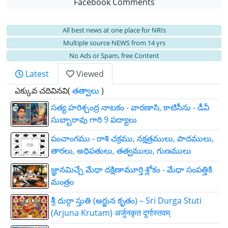
Facebook Comments
All best news at one place for NRIs
Multiple source NEWS from 14 yrs
No Ads or Spam, free Content
Latest
Viewed
ఎక్కువ చదివినవి(
తత్వాలు
)
సత్య హరిశ్చంద్ర నాటకం - వారణాసి, కాటిసీను - డీవీ
సుబ్బారావు గారి 9 పద్యాలు
పంచాంగము - రాశి చక్రము, నక్షత్రములు, పాదములు,
తారలు, అధిపతులు, తత్వములు, గుణములు
జ్ఞాన‌మిచ్చే మేధా ద‌క్షిణామూర్తి శ్లోకం - మేధా సంపత్తికి
మంత్రం
శ్రీ దుర్గా స్తుతి (అర్జున కృతం) – Sri Durga Stuti
(Arjuna Krutam) अर्जुनकृत दुर्गास्तवम्