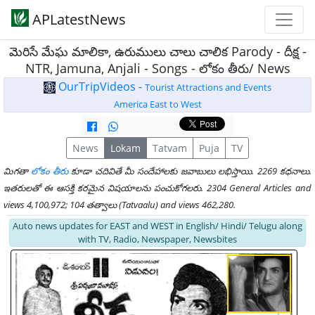
APLatestNews
మెరిసే మేఘ మాలికా, ఉరుములు చాలు చాలిక Parody - దీక్ష -
NTR, Jamuna, Anjali - Songs - లోకం తీరు/ News
OurTripVideos -
Tourist Attractions and Events
America East to West
News
Lokam
Tatvam
Puja
TV
మిగతా
లోకం తీరు
కూడా చదివితే మీ సందేహాలకు జవాబులు లభిస్తాయి. 2269 కధనాలు.
ఇతరులతో ఈ ఆసక్తి కరమైన విషయాలను పంచుకోగలరు. 2304 General Articles and
views 4,100,972; 104 తత్వాలు (Tatvaalu) and views 462,280.
Auto news updates for EAST and WEST in English/ Hindi/ Telugu along
with TV, Radio, Newspaper, Newsbites