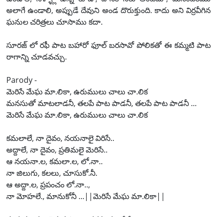
అలాగే ఉండాలి, అప్పుడే దేవుని అండ దొరుక్తుంది. కాదు అని విర్రవీగిన
ఘనుల చరిత్రలు చూసాము కదా.
సూరజ్ లో రఫీ పాట బహారో ఫూల్ బరసావో పోలికతో ఈ కమ్మటి పాట
రాగాన్ని చూడవచ్చు.
Parody -
మెరిసే మేఘ మా.లికా, ఉరుములు చాలు చా.లిక
మనసుతో మాటలాడనీ, తలపే పాట పాడనీ, తలపే పాట పాడనీ ...
మెరిసే మేఘ మా.లికా, ఉరుములు చాలు చా.లిక
కమలాలే, నా దైవం, నయనాలై విరిసే..
అద్దాలే, నా దైవం, ప్రతిమలై మెరిసే..
ఆ నయనా.ల, కమలా.ల, లో.నా..
నా జిలుగు, కలలు, చూసుకో.నీ.
ఆ అద్దా.ల, ప్రపంచం లో.నా..,
నా మోహలే., మానుకోనీ ...||మెరిసే మేఘ మా.లికా||