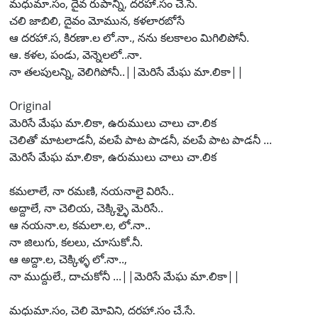
మధుమా.సం, దైవ రుపాన్ని, దరహా.సం చే.సే.
చలి జాబిలి, దైవం మోమున, కళలారబోసే
ఆ దరహా.స, కిరణా.ల లో.నా., నను కలకాలం మిగిలిపోనీ.
ఆ. కళల, పండు, వెన్నెలలో..నా.
నా తలపులన్ని, వెలిగిపోనీ..||మెరిసే మేఘ మా.లికా||
Original
మెరిసే మేఘ మా.లికా, ఉరుములు చాలు చా.లిక
చెలితో మాటలాడనీ, వలపే పాట పాడనీ, వలపే పాట పాడనీ ...
మెరిసే మేఘ మా.లికా, ఉరుములు చాలు చా.లిక
కమలాలే, నా రమణి, నయనాలై విరిసే..
అద్దాలే, నా చెలియ, చెక్కిళ్ళై మెరిసే..
ఆ నయనా.ల, కమలా.ల, లో.నా..
నా జిలుగు, కలలు, చూసుకో.నీ.
ఆ అద్దా.ల, చెక్కిళ్ళ లో.నా..,
నా ముద్దులే., దాచుకోనీ ...||మెరిసే మేఘ మా.లికా||
మధుమా.సం, చెలి మోవిని, దరహా.సం చే.సే.