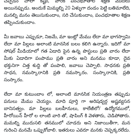
చెప్పడం చాలా కష్టం, వారికి పంచభూతాల శిక్షణ మొదలు
అయినప్పుడు. అందుకే మిమ్మల్ని 20 ఏళ్ళుగా దండం పెట్టి బతిమాలేది,
మనల్ని మనం తెలుసుకుందాం, సరి చేసుకుందాం, పంచభూతాల శిక్షణ
తప్పించుకుందాం.
మీ జవాబు ఎప్పుడూ, నిజమే, మా ఇంట్లో మేము లేదా మా భాగస్వామి
లేదా మా పిల్లలు అలాంటి మానసిక బలం కలిగి ఉన్నారు. ఇదిగో మా
సోషల్ మీడియాలో గత ఏడాది పైన ఉన్న పొస్టులు ప్రతి వారం లేదా
మీకు ఏడాదిగా పంపాము ప్రతి వారం అని మనము కూడా, దైవ
భక్తునిగా చిత్త శుద్ది తో పంపాలి, జవాబు చెప్పాలి. సాధనకు ప్రతి
సాధన, నమస్కారానికి ప్రతి నమస్కారం. సంస్కారానికి, ప్రతి
సంస్కారం.
లేదా మా కుటుంబాం లో, అలాంటి మానసిక నియంత్రణ తప్పుడు
పనులు మేము చెయ్యం. మాది పూర్తి గా అరిషడ్వర్గ అష్టవ్యసన
బానిసత్వం. మా పిల్లలు బలహీనులు, కాలేజీలో/ ఉద్యోగములో,
హీరోయిన్ హీరో ల లాంటి వారి తో, షాపింగ్ కి వెళతారు, చెడిపోతారు.
మమల్ని ముదుసలి తనములో చూడరు అని నిజాయితీగా, మన
గురించి మనమే ఒప్పుకోవాలి. ఇతరులు ఎవరూ మనకు చెప్పక్కరలేదు.