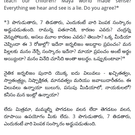
teach our children? Maya world made sense?
Everything we hear and see is a lie. Do you agree?*
*3 పొగుడుతారు, 7 తిడతారు, ఎందుకంటే వారి పెంపక సంస్కారం
అడ్డుపడుతుంది. రామన్న పతనానికి, కారణం ఎవరు? చంద్రన్న
వెన్నుపోటుకు, అసలు మూల కారణం ఎవరు? తెలుసా? ఒక్క మీడియా
చెప్పిందా ఈ 3 రోజుల్లో? ఇదేనా జర్నలిజం అబద్దాల ప్రపంచం? మన
పిల్లలకు మనం నేర్పే సంస్కారం ఇదేనా? మాయా ప్రపంచం అంటే అర్ధం
అయ్యిందా? మనం వినేది చూసేది అంతా అబద్దం. ఒప్పుకుంటావా?*
నైతిక జర్నలిజం పునాది యొక్క ఐదు విలువలు - ఖచ్చితత్వం,
స్వాతంత్ర్యం, నిష్పాక్షికత, మానవత్వం మరియు జవాబుదారీతనం. ఈ
విలువలు ఉన్నాయా బులుగు, పసుపు మీడియాలో, నాయకులలో?
కనీసం మన ఇంట్లో ఉన్నాయా?
లేదు మిత్రమా, మమ్మల్ని పొగడటం వలన లేదా తెగడటం వలన,
రూపాయి ఉపయోగం మీకు లేదు. 3 పొగుడుతారు, 7 తిడతారు,
ఎందుకంటే వారి పెంపక సంస్కారం అడ్డుపడుతుంది.