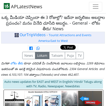
APLatestNews
ఒక్క మీడియా చెప్పిందా ఈ 3 రోజుల్లో? ఇదేనా జర్నలిజం అబద్దాల
ప్రపంచం? మనం వినేది చూసేది అబద్దం. - General - లోకం
తీరు/ News
OurTripVideos -
Tourist Attractions and Events
America East to West
News
Lokam
Tatvam
Puja
TV
మిగతా
లోకం తీరు
కూడా చదివితే మీ సందేహాలకు జవాబులు లభిస్తాయి. 2269 కధనాలు.
ఇతరులతో ఈ ఆసక్తి కరమైన విషయాలను పంచుకోగలరు. 2304 General Articles and
views 4,103,107; 104 తత్వాలు (Tatvaalu) and views 462,407.
Auto news updates for EAST and WEST in English/ Hindi/ Telugu along
with TV, Radio, Newspaper, Newsbites