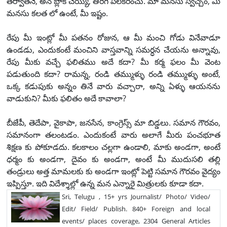
తర్వాతనే, అన్ బ్లాక్ చెయ్యి, తిరిగి పలకరించు. మా మనసు స్వచ్చం, మీ
మనసు కలత లో ఉంటే, మీ ఇష్టం.
రేపు మీ ఇంట్లో మీ పతనం రోజున, ఆ మీ మంచి గోడు వినేవాడూ
ఉండడు, ఎందుకంటే మంచిని వాస్తవాన్ని సమర్ధన చేయను అన్నావు,
రేపు మీకు వచ్చే ఫలితము అదే కదా? మీ కర్మ ఫలం మీ వెంట
పడుతుంది కదా? రామన్న, రండి తమ్ముళ్ళు రండి తమ్ముళ్ళు అంటే,
ఒక్క కడుపుకు అన్నం తినే వారు వచ్చారా, అన్ని ఏళ్ళు ఆయనను
వాడుకుని? మీకు ఫలితం అదే కావాలా?
బీజేపీ, తెదేపా, వైకాపా, జనసేన, కాంగ్రెస్స్ మా బిడ్డలు. సమాన గౌరవం,
సమానంగా తలంటడం. ఎందుకంటే వారు అలాగే మీరు పంచభూత
శిక్షణ కు పోకూడదు. కలకాలం చల్లగా ఉండాలి, మాకు అండగా, అంటే
ధర్మం కు అండగా, దైవం కు అండగా, అంటే మీ ముదుసలి తల్లి
తండ్రులు అత్త మామలకు కు అండగా ఇంట్లో పెట్టి సమాన గౌరవం వైద్యం
ఇప్పిస్తూ. ఇది విదేశ్శాల్లో ఉన్న మన ఎన్నారై మిత్రులకు కూడా కదా.
Sri, Telugu , 15+ yrs Journalist/ Photo/ Video/
Edit/ Field/ Publish. 840+ Foreign and local
events/ places coverage, 2304 General Articles