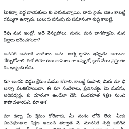
మీకన్నా పెద్ద నాయకులు కు వెళుతున్నాయి, వారు సైతం నిజం కాబట్టి
గమ్ముగా ఉన్నారు, బులుగు పసుపు ను సమానంగా శుద్ధి కాబట్టి.
రేపు మన ఇంట్లో, అదే వెన్నుపోటు, మనం, మన భాగస్వామి, మన
పిల్లలు భరించగలరా?
అవసర అవకాశ వాదులం అను. ఆత్మ జ్ఞానం ఇప్పుడు అయినా
నేర్చుకోవాలి. రజో తమో గుణ దాసులు గా ఒప్పుకో, బ్లాక్ చేయి ప్రస్తుతం
కు, ఇబ్బంది లేదు.
మా అందరి బిడ్డల క్షేమం మేము కోరాలి, కాబట్టి పంపాలి, మీరు తూ ఛీ
అన్నా పలకకపోయినా. ఈ మా సందేశాలు, ప్రతినిత్యం మీ మనసు,
అరిషడ్వర్గం కు దూరంగా ఉండేలా చేసి, పంచభూత శిక్షణ నుంచి
కాపాడతాయని, మా ఆశ.
మా కన్నా మీ క్షేమం కోరేవారు, మీ వంశం లోనే లేరు. మీకు
పంచభూతాల శిక్షణ అయిన తర్వాత నే, మానసిక శుద్ది జరిగిన