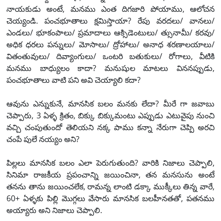
నాయకుడు అంటే, మనము ఎంత దిగజారి పోయాము, ఆలోచన
చెయ్యండి. పంచభూతాలు క్షమిస్తాయా? రేపు వరదలు/ వానలు/
ఎండలు/ భూకంపాలు/ ప్రమాదాలు ఆక్సిడెంటులు/ త్సునామీ/ కరవు/
అధిక ధరలు పన్నులు/ మోసాలు/ ద్రోహాలు/ అనాధ శరణాలయాలు/
వితంతువులు/ దివ్యాంగులు/ ఒంటరి బతుకులు/ రోగాలు, వీటికి
మనము బాధ్యులం కాదా? మనుషుల మాటలు విననప్పుడు,
పంచభూతాలు వాటి పని అవి చెయ్యాలి కదా?
ఆవును ఎన్నుకునే, మానసిక బలం మనకు లేదా? మీరే గా జవాబు
చెప్పారు, 3 ఏళ్ళ క్రితం, బిక్కు బిక్కుమంటు ఎప్పుడు ఎటువైపు నుంచి
వచ్చి చంపుతుందో తెలియని నక్క పాము కన్నా నేరుగా చెప్పి అరచి
చంపే పులే నయ్యం అని?
పిల్లలు మానసిక బలం ఎలా పెరుగుతుంది? వారికి నిజాలు చెప్పాలి,
సినిమా రాజకీయ ప్రపంచాన్ని జయించినా, తన మనసును అంటే
తనను తాను జయించలేక, రామన్న లాంటి డక్కా ముక్కీలు తిన్న వారే,
60+ ఏళ్ళకు పిల్లి మొగ్గలు వేసారు మానసిక బలహీనతతో, పతనము
అయ్యారు అని నిజాలు చెప్పాలి.