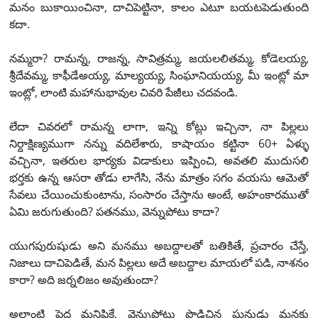
మనం బుకాయించినా, దాచిపెట్టినా, కాలం ఎటూ బయటపెడుతుంది
కదా.
నమ్మరా? రామన్న, రాజన్న, సావిత్రమ్మ, జయలలితమ్మ, కోడెలయ్య,
శ్రీదేవమ్మ‌‌‌, కాఫీడేఅయ్య, మాల్యయ్య, సింఘానియయ్య, మీ ఇంట్లో మా
ఇంట్లో, లాంటి మహానుభావుల చివరి పేజీలు చదవండి.
లేదా చివరలో రామన్న లాగా, ఇన్ని కోట్లు ఇచ్చినా, నా పిల్లలు
నిర్దాక్షిణ్యముగా నన్ను వదిలేశారు, కాషాయం కట్టినా 60+ ఏళ్ళు
వచ్చినా, ఇతరుల భార్యకు విడాకులు ఇప్పించి, అవతలి ముదుసలి
భర్తకు ఉన్న ఆసరా తోడు లాగేసి, నేను మాత్రం సగం వయసు ఆమెతో
సేవలు చేయించుకుంటాను, సంసారం చేస్తాను అంటే, అహంకారముతో
ఏమి జరుగుతుంది? పతనము, వెన్నుపోటు కాదా?
యుగపురుషుడు అని మనము అబద్దాలతో బతికితే, ప్రచారం చేస్తే,
నిజాలు దాచిపెడితే, మన పిల్లలు అదే అబద్దాల మాయలో పడి, నాశనం
కారా? అది జర్నలిజం అవుతుందా?
అలాంటి పెద్ద మనిషికే, వెన్నుపోటు పొడిచిన ఘనుడు మనకు