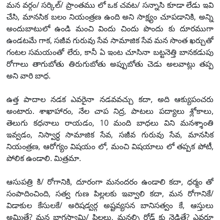
మన వర్గం/ సర్కిల్/ ప్రాంతము లో ఒక చవట/ సన్నాసి కూడా లేడు ఇవి
చేసి, మానసిక బలం నియంత్రణ ఉంది అని సాక్ష్యం చూపడానికి, అన్ని
అందుబాటులో ఉండి మంచి విందు చిందు పొందు కు దూరముగా
ఉండటమే గాక, సజీవ గురువు సేవ సామాజిక సేవ మన సొంత ఖర్చుతో
గంటల సమయంతో లేరు, కానీ ఏ ఇంట చూసినా బట్టనెత్తి బానకడుపు
రోగాలు తాగుబోతు తిరుగుబోతు అప్పుబోతు చెడు అలవాట్లు తప్ప
అని వారి బాధ.
ఉత్త పాదాల నడక ఎవరైనా నడవవచ్చు కదా, అది ఆక్యుపంచరు
అంటారు. శాఖాహారం, నేల చాప నిద్ర, పాటలు పద్యాలు శ్లోకాలు,
తెలుగు కధనాలు రాయడం, 10 మంది బాధలు విని మనశ్శాంతి
ఇవ్వడం, నిస్వార్ధ సామాజిక సేవ, సజీవ గురువు సేవ, మానసిక
నియంత్రణ, ఆరోగ్యం విషయం లో, మంచి విషయాలు లో తప్పక పోటీ,
పోలిక ఉండాలి. మిత్రమా.
ఆసుపత్రి కి/ రోగానికి, దూరంగా మనందరం ఉండాలి కదా, ధర్మం తో
సంపాదించింది, సత్వ గుణ పిల్లలకు ఇవ్వాలి కదా, మన రోగానికే/
విడాకుల కేసులకే/ అరిషడ్వర్గ అష్టవ్యసన బానిసత్వం కే, ఆస్తులు
అమ్మితే? మన భాగస్వామి/ పిల్లలు, మనల్ని రోడ్ కు నెడితే? ఎవరూ