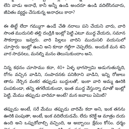
లేని వాడు అనాధే, కానీ అన్నీ ఉండి అందరూ ఉండి వదిలేసినవారు,
జీవితం వ్యర్ధం చేసుకున్న అనాధలు కారా?
ఈ తిట్టే లేదా గమ్ముగా ఉండే చేతి నరాలు పని చేయని వారు, వారి
సొంత ముదుసలి తల్లి దండ్రికి ఇంట్లో పెట్టి ఎటూ ముద్ద వేయరు, సమాన
సౌకర్యాలు ఇవ్వరు. వారి పిల్లలు వారిని ముదుసలి వయసులో
చూస్తారు ఇంట్లో ఉంచి అని కూడా గట్టిగా చెప్పలేరు. అందుకే మన శని
వార సాధనలు, మనల్ని మనం తెలుసుకుందాం అని.
నిన్న కధనం చూసాము కదా, 40+ ఏళ్ళ భాగస్వామి అడుగుతున్నది,
రోగం వచ్చిన వాడిని, సంపాదనకు పనికిరాని వాడిని, ఇన్ని రోజులు
తాను నేర్పిన వంకర తప్పుడు బుద్దులతో, ఇంకా వారి అమ్మ ఊరికి
పంపకుండా, తన్ని తగలేయకుండా, ఇంత ముద్ద వేస్తున్నా మాతో ఇంట్లో
పెట్టి, మేము తప్పుడు వారిమా అంటే? మన జవాబు ఏమిటి?
తప్పుడు అంటే, సరే మేము తప్పుడు వారిమే కదా అని, ఇంక తనను
ఊరికి పంపుతా, అంటే, ఇంక వదిలేయడమే. లేదు కరెక్టే ఆ మాత్రం దయ
ఉంది అని ఒప్పుకోవాల్సి వచ్చింది, ఆ అబ్బాయి క్షేమం కోసం. ధర్మం