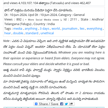
and views 4,103,107; 104 తత్వాలు (Tatvaalu) and views 462,407
ఫోన్ లో చిత్రము మరియు వీడియో పెద్దగా చేసి చూడగలరు.
Dt : 10-Jun-2024, Upd Dt : 10-Jun-2024, Category : General
Views : 892
, Id : 2111 , State : Andhra/
( + More Social Media views )
Telangana (Telugu) , Country : India
Tags :
media
,
anything
,
3 days
,
world
,
journalism
,
lies
,
everything
,
hear
,
double
,
standard
,
unethical
Note : ఎవరు ఏ విషయాలు చెప్పినా, అది వారి వ్యక్తిగత అభిప్రాయమో లేక అనుభవమో
లేక పెద్దల నుంచి విన్నవో. అందరూ ఏకీభవించాలని లేదు. మీ యోచనతో లేదా పెద్దల
సలహాలతో, మంచి చెడు నిర్ణయించుకొనగలరు. Whatever you are reading here is
their opinion or experience or heard from elders. Everyone may not agree.
Please consult your elders and decide whether it is good or bad.
ఆత్మ వంచన కాపీ వద్దు, ఫార్వార్డ్ ముద్దు. స్వార్థం నిర్లక్ష్యం వదిలి, భారతీయ విలువల,
మంచిని పంచిన పెంచిన పుణ్యం.
మా సామాజిక చైతన్య సమాచారం లో తప్పులు ఉంటే మన్నించి, బాధ్యత గల పౌరునిగా,
మంచిని పెంచే, ఆదర్శ వ్యక్తి గా, సరిచేసి సూచించగలరు.
మాతృమూర్తి మాతృభాషను గౌరవించి, తెలుగు లో సొంతం గా 2 మాటలు రాయడం,
కనీసం మమ్మల్ని తిట్టేందుకు అయినా. ధర్మాన్ని రక్షించిన, అది మనల్ని కాపాడుతుంది.