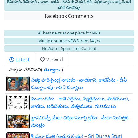
కేసియార్, కేటీయార్ , బాబు , జగన్ , పవన్ కు చెందిన టీవీ, పత్రిక వార్తలు ఇక్కడే, ఒక
చోటే చూడొచ్చు
Facebook Comments
All best news at one place for NRIs
Multiple source NEWS from 14 yrs
No Ads or Spam, free Content
Latest
Viewed
ఎక్కువ చదివినవి(
తత్వాలు
)
సత్య హరిశ్చంద్ర నాటకం - వారణాసి, కాటిసీను - డీవీ
సుబ్బారావు గారి 9 పద్యాలు
పంచాంగము - రాశి చక్రము, నక్షత్రములు, పాదములు,
తారలు, అధిపతులు, తత్వములు, గుణములు
జ్ఞాన‌మిచ్చే మేధా ద‌క్షిణామూర్తి శ్లోకం - మేధా సంపత్తికి
మంత్రం
శ్రీ దుర్గా స్తుతి (అర్జున కృతం) – Sri Durga Stuti