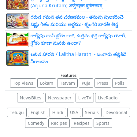
(Arjuna Krutam) अर्जुनकृत दुर्गास्तवम्
గరుడ గమన తవ చరణకమల - తనువు పులకరించే
విష్ణు గీతం మరియు అర్దము- శృంగేరీ భారతీ తీర్ధ
కార్యేషు దాసీ శ్లోకం లాగ, ఉత్తమ భర్త కార్యేషు యోగీ,
శ్లోకం కూడా మనకు ఉందా?
లలిత హారతి / Lalitha Harathi - బంగారు తల్లికిదే
నీరాజనం
Features
Top Views
Lokam
Tatvam
Puja
Press
Polls
NewsBites
Newspaper
LiveTV
LiveRadio
Telugu
English
Hindi
USA
Serials
Devotional
Comedy
Recipes
Recipes
Sports