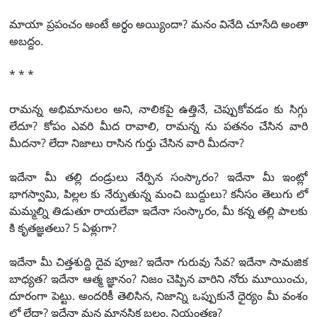
మాయా ప్రపంచం అంటే అర్ధం అయ్యిందా? మనం వినేది చూసేది అంతా
అబద్దం.
* * *
రామన్న అభిమానులం అని, నాలికపై ఉత్తినే, చెప్పుకోవడం కు సిగ్గు
లేదూ? కోపం ఎవరి మీద రావాలి, రామన్న ను పతనం చేసిన వారి
మీదనా? లేదా నిజాలు రాసిన గుర్తు చేసిన వారి మీదనా?
ఇదేనా మీ తల్లి దండ్రులు నేర్పిన సంస్కారం? ఇదేనా మీ ఇంట్లో
భాగస్వామి, పిల్లల కు నేర్పుతున్న మంచి బుద్దులు? కనీసం తెలుగు లో
మమ్మల్ని తిడుతూ రాయలేవా ఇదేనా సంస్కారం, మీ కన్న తల్లి పాలకు
కి కృతజ్ఞతలు? 5 ఏళ్లుగా?
ఇదేనా మీ చిత్తశుద్ది దైవ పూజ? ఇదేనా గురువు సేవ? ఇదేనా సామజిక
బాధ్యత? ఇదేనా ఆత్మ జ్ఞానం? నిజం చెప్పిన వారిని నోరు మూయించు,
దూరంగా పెట్టు. అందరికీ తెలిసిన, నిజాన్ని ఒప్పుకునే ధైర్యం మీ వంశం
లో లేదా? ఇదేనా మన మానసిక బలం, నియంత్రణ?