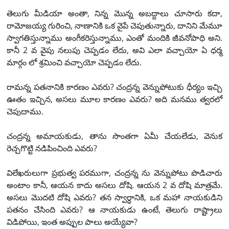
తెలుగు మీడియా అంతా, నిన్న మొన్న అబద్దాలు చూసారు కదా,
రామోజయ్య గురించి, నాణానికి ఒక వైపే చెపుతున్నారు, దానిని మేమూ
స్వాగతిస్తున్నాము అంగీకరిస్తున్నాము, ఎంతో మందికి జీవనోపాధి అని.
కానీ 2 వ వైపు నలుపు చెప్పడం లేదు, అవి ఎలా వచ్చాయో ఏ ధర్మ
మార్గం లో శ్రమించి వచ్చాయో చెప్పడం లేదు.
రామన్న పతనానికి కారణం ఎవరు? చంద్రన్న వెన్నుపోటుకు ధీర్యం ఇచ్చి
ఊతం ఇచ్చిన, అసలు మూల కారణం ఎవరు? అది మనము త్వరలో
చెపుదాము.
చంద్రన్న అమాయకుడు, తాను సొంతగా ఏమీ చేయలేడు, వెనుక
రెచ్చగొట్టి నడిపించింది ఎవరు?
విలేఖరులుగా ప్రభుత్వ పరముగా, చంద్రన్న ను వెన్నుపోటు పొడిచారు
అంటాం కానీ, ఆయన కాదు అసలు దోషి. ఆయన 2 వ దోషి మాత్రమే.
అసలు మొదటి దోషి ఎవరు? తన స్వార్ధానికి, ఒక మహా నాయకుడిని
పతనం చేసింది ఎవరు? ఆ నాయకుడు ఉంటే, తెలుగు రాష్ట్రాలు
విడిపోయి, ఇంత అప్పుల పాలు అయ్యేవా?