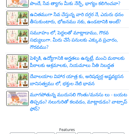
పొందే, సేవ త్యాగం మీకు నేర్పే, భాగ్యం కలిగించవా?
ఉచితముగా సేవ చేస్తున్న వారి దగ్గర నే, ఎదురు ధనం
తీసుకుంటారు, భోజనము నకు, ఉండటానికి అంటే?
సమూహం లో, పెద్దలతో మాట్లాడాము, గౌరవ
సభ్యులుగా. మీరు చేసే పనులకు ఎక్కువ ప్రచారం,
గౌరవము?
పెళ్ళికి, ఉద్యోగానికి అర్హతలు ఉన్నట్లే, మంచి మఠాలకు
పీఠాలకు ఆశ్రమాలకు, నియమాలు నీతి నిబద్దత
దేవాలయాల విహార యాత్ర కు, అరిషడ్వర్గ అష్టవ్యసన
బానిసత్వము లో, భక్తుల నేటి భావన
మూగపోతున్న ముదుసలి గొంతు/మనసు లు - బయట
తిప్పడం? నలుగురితో కలవడం, మాట్లాడడం? వాట్సాప్
ఫోన్?
Features