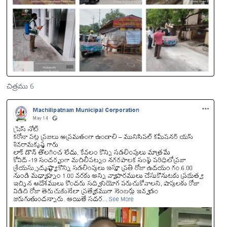
చిత్రము 6