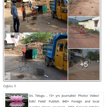
చిత్రము 8
Sri, Telugu , 15+ yrs Journalist/ Photo/ Video/
Edit/ Field/ Publish. 840+ Foreign and local
events/ places coverage, 2304 General Articles