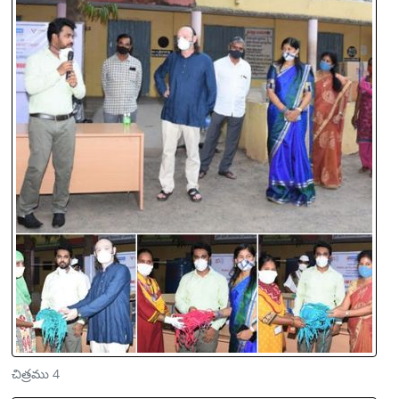
చిత్రము 4