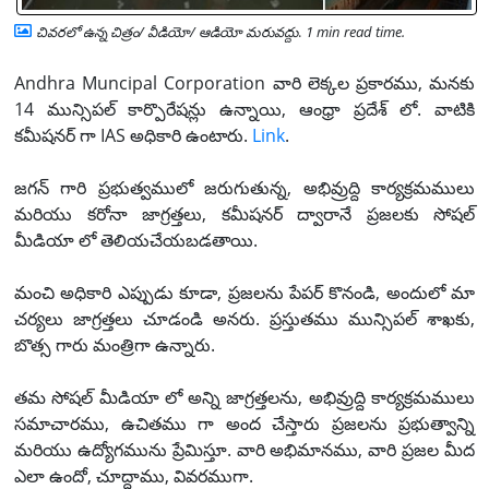
చివరలో ఉన్న చిత్రం/ వీడియో/ ఆడియో మరువద్దు
.
1 min read time.
Andhra Muncipal Corporation వారి లెక్కల ప్రకారము, మనకు
14 మున్సిపల్ కార్పొరేషన్లు ఉన్నాయి, ఆంధ్రా ప్రదేశ్ లో. వాటికి
కమీషనర్ గా IAS అధికారి ఉంటారు.
Link
.
జగన్ గారి ప్రభుత్వములో జరుగుతున్న, అభివ్రుద్ది కార్యక్రమములు
మరియు కరోనా జాగ్రత్తలు, కమీషనర్ ద్వారానే ప్రజలకు సోషల్
మీడియా లో తెలియచేయబడతాయి.
మంచి అధికారి ఎప్పుడు కూడా, ప్రజలను పేపర్ కొనండి, అందులో మా
చర్యలు జాగ్రత్తలు చూడండి అనరు. ప్రస్తుతము మున్సిపల్ శాఖకు,
బొత్స గారు మంత్రిగా ఉన్నారు.
తమ సోషల్ మీడియా లో అన్ని జాగ్రత్తలను, అభివ్రుద్ది కార్యక్రమములు
సమాచారము, ఉచితము గా అంద చేస్తారు ప్రజలను ప్రభుత్వాన్ని
మరియు ఉద్యోగమును ప్రేమిస్తూ. వారి అభిమానము, వారి ప్రజల మీద
ఎలా ఉందో, చూద్దాము, వివరముగా.