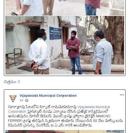
చిత్రము 3