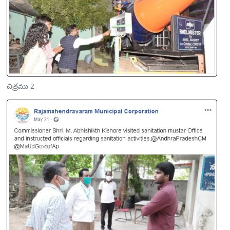
చిత్రము 2