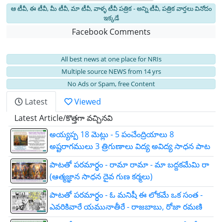
ఆ టీవీ, ఈ టీవీ, మీ టీవీ, మా టీవీ, వాళ్ళ టీవీ పత్రిక - అన్ని టీవీ, పత్రిక వార్తలు వినోదం
ఇక్కడే
Facebook Comments
All best news at one place for NRIs
Multiple source NEWS from 14 yrs
No Ads or Spam, free Content
Latest
Viewed
Latest Article/కొత్తగా వచ్చినవి
అయ్యప్ప 18 మెట్లు - 5 పంచేంద్రియాలు 8
అష్టరాగములు 3 త్రిగుణాలు విద్య అవిద్య సాధన పాట
పాటతో పరమార్ధం - రామా రామా - మా బద్దకమేమి రా
(ఆత్మజ్ఞాన సాధన దైవ గుణ కర్మలు)
పాటతో పరమార్ధం - ఓ మనిషీ ఈ లోకమే ఒక సంత -
ఎవరికివారే యమునాతీరే - రాజబాబు, రోజా రమణి