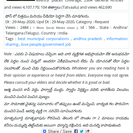
and views 4,107,170; 104 తత్వాలు (Tatvaalu) and views 462,690
ఫోన్ లో చిత్రము మరియు వీడియో పెద్దగా చేసి చూడగలరు.
Dt : 29-May-2020, Upd Dt : 29-May-2020, Category : Request
Views : 2484
, Id : 566 , State : Andhra/
( + More Social Media views )
Telangana (Telugu) , Country : India
Tags :
best municipal corporations
,
andhra pradesh
,
information
sharing
,
love people government job
Note : ఎవరు ఏ విషయాలు చెప్పినా, అది వారి వ్యక్తిగత అభిప్రాయమో లేక అనుభవమో
లేక పెద్దల నుంచి విన్నవో. అందరూ ఏకీభవించాలని లేదు. మీ యోచనతో లేదా పెద్దల
సలహాలతో, మంచి చెడు నిర్ణయించుకొనగలరు. Whatever you are reading here is
their opinion or experience or heard from elders. Everyone may not agree.
Please consult your elders and decide whether it is good or bad.
ఆత్మ వంచన కాపీ వద్దు, ఫార్వార్డ్ ముద్దు. స్వార్థం నిర్లక్ష్యం వదిలి, భారతీయ విలువల,
మంచిని పంచిన పెంచిన పుణ్యం.
మా సామాజిక చైతన్య సమాచారం లో తప్పులు ఉంటే మన్నించి, బాధ్యత గల పౌరునిగా,
మంచిని పెంచే, ఆదర్శ వ్యక్తి గా, సరిచేసి సూచించగలరు.
మాతృమూర్తి మాతృభాషను గౌరవించి, తెలుగు లో సొంతం గా 2 మాటలు రాయడం,
కనీసం మమ్మల్ని తిట్టేందుకు అయినా. ధర్మాన్ని రక్షించిన, అది మనల్ని కాపాడుతుంది.