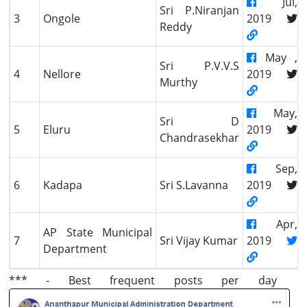
Jul,
Sri P.Niranjan
3
Ongole
2019
Reddy
May ,
Sri P.V.V.S
4
Nellore
2019
Murthy
May,
Sri D
5
Eluru
2019
Chandrasekhar
Sep,
6
Kadapa
Sri S.Lavanna
2019
Apr,
AP State Municipal
7
Sri Vijay Kumar
2019
Department
*** - Best frequent posts per day