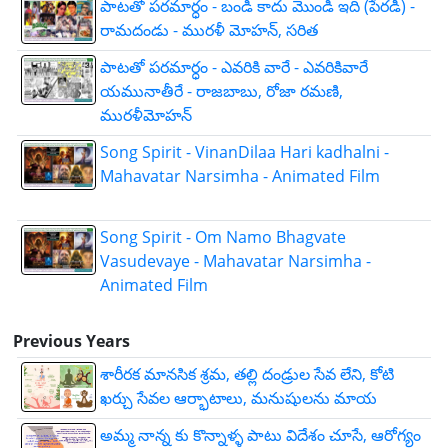
పాటతో పరమార్ధం - బండి కాదు మొండి ఇది (పేరడీ) -
రామదండు - మురళీ మోహన్, సరిత
పాటతో పరమార్ధం - ఎవరికి వారే - ఎవరికివారే
యమునాతీరే - రాజబాబు, రోజా రమణి,
మురళీమోహన్
Song Spirit - VinanDilaa Hari kadhalni -
Mahavatar Narsimha - Animated Film
Song Spirit - Om Namo Bhagvate
Vasudevaye - Mahavatar Narsimha -
Animated Film
Previous Years
శారీరక మానసిక శ్రమ, తల్లి దండ్రుల సేవ లేని, కోటి
ఖర్చు సేవల ఆర్భాటాలు, మనుషులను మాయ
అమ్మ నాన్న కు కొన్నాళ్ళ పాటు విదేశం చూసే, ఆరోగ్యం