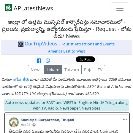
APLatestNews
ఆంధ్రా లో ఉత్తమ మున్సిపల్ కార్పొరేషన్లు సమాచారములో -
ప్రజలను, ప్రభుత్వాన్ని, ఉద్యోగమును ప్రేమిస్తూ - Request - లోకం
తీరు/ News
OurTripVideos -
Tourist Attractions and Events
America East to West
News
Lokam
Tatvam
Puja
TV
మిగతా
లోకం తీరు
కూడా చదివితే మీ సందేహాలకు జవాబులు లభిస్తాయి. 2269 కధనాలు.
ఇతరులతో ఈ ఆసక్తి కరమైన విషయాలను పంచుకోగలరు. 2304 General Articles and
views 4,107,170; 104 తత్వాలు (Tatvaalu) and views 462,690.
Auto news updates for EAST and WEST in English/ Hindi/ Telugu along
with TV, Radio, Newspaper, Newsbites