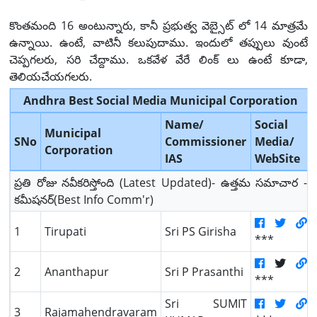
కొంతమంది 16 అంటున్నారు, కానీ ప్రభుత్వ వెబ్సైట్ లో 14 మాత్రమే
ఉన్నాయి. ఉంటే, వాటినీ కలుపుదాము. ఇందులో తప్పులు వుంటే
చెప్పగలరు, సరి చేద్దాము. ఒకవేళ వేరే లింక్ లు ఉంటే కూడా,
తెలియచేయగలరు.
Andhra Best Social Media Municipal Corporation
Name/
Social
Municipal
SNo
Commissioner
Media/
Corporation
IAS
WebSite
ప్రతి రోజు నవీకరిస్తోంది (Latest Updated)- ఉత్తమ సమాచార -
కమీషనర్(Best Info Comm'r)
1
Tirupati
Sri PS Girisha
***
2
Ananthapur
Sri P Prasanthi
***
Sri SUMIT
3
Rajamahendravaram