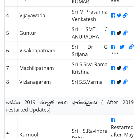
KUMAR
***
Sri V Prasanna
4
Vijayawada
Venkatesh
Sri SMT. C
5
Guntur
ANURADHA
Sri Dr. G
6
Visakhapatnam
Srijana
***
Sri S Siva Rama
7
Machilipatnam
Krishna
8
Vizianagaram
Sri S.S.Varma
ఇటీవల 2019 తర్వాత తిరిగి ప్రారంభమైంది ( After 2019
restarted Updates)
Restarted
Sri S.Ravindra
*
Kurnool
after May