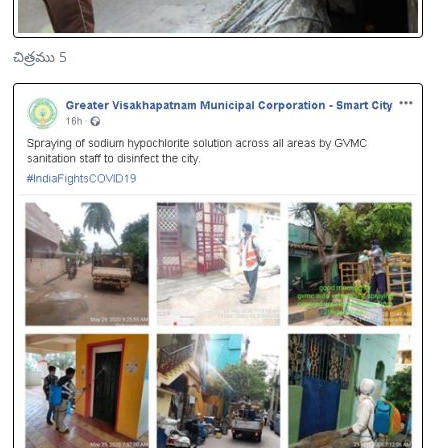
చిత్రము 5