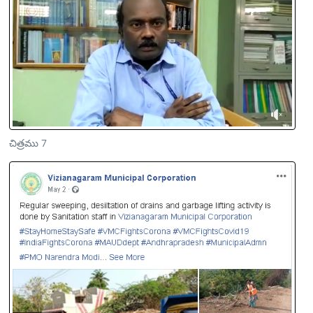
చిత్రము 7