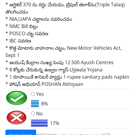
* ఆర్టికల్ 370 ను రద్దు చేయడం, ట్రిపుల్ తలాక్‌ను(Triple Talaq)
తొలగించడం
* NIA,UAPA చట్టాలను సవరించడం
* NMC Bill బిల్లు
* POSCO చట్ట సవరణ
* IBC సవరణ
* కొత్త మోటారు వాహనాల చట్టం, New Motor Vehicles Act,
Sept 1
* ఆయుష్ కేంద్రాల సంఖ్య పెంపు 12.500 Ayush Centres
* 8 కోట్లకు చేరుకున్న ఉజ్వల గ్యాస్ Ujjwala Yojana
* 1 రూపాయికే శానిటరీ ప్యాడ్లు 1 rupee sanitary pads napkin
* పోషన్ అభియాన్ POSHAN Abhiyaan
Yes
8%
No
17%
8413 Views
, id 23